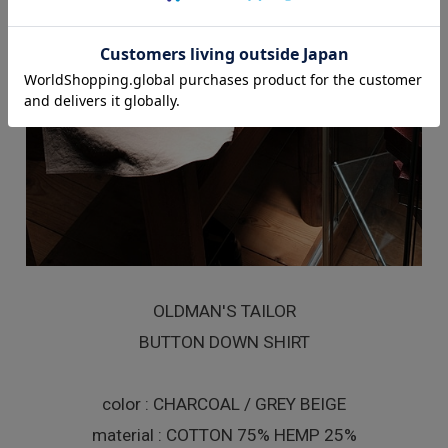
OLDMAN'S TAILOR
BUTTON DOWN SHIRT
color : CHARCOAL / GREY BEIGE
material : COTTON 75% HEMP 25%