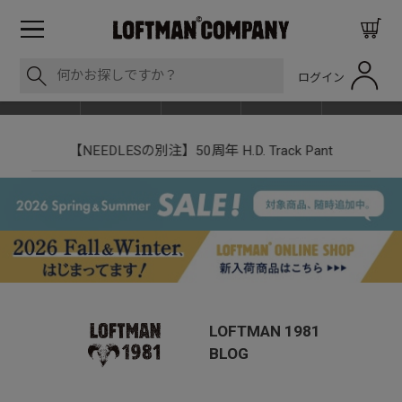
ログイン
BLOG
ITEM
BRAND
EVENT
SHOP LIST
nt
LOFTMAN RECRUIT
LOFTMAN 1981
BLOG