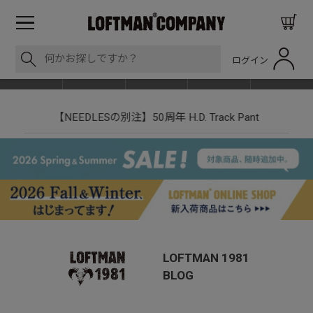
ログイン
BLOG
ITEM
BRAND
EVENT
SHOP LIST
nt
LOFTMAN RECRUIT
LOFTMAN 1981
BLOG