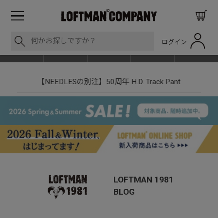
ログイン
BLOG
ITEM
BRAND
EVENT
SHOP LIST
【NEEDLESの別注】50周年 H.D. Track Pant
LOFTMAN 1981
BLOG