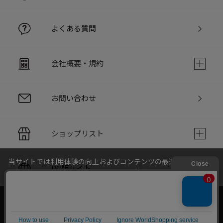
よくある質問
会社概要・規約
お問い合わせ
ショップリスト
当サイトでは利用体験の向上およびコンテンツの最適な提供、ト
PC版サイト
ラフィックの分析を目的としてCookieを使用しています。
サイトの閲覧を継続された場合、Cookieの利用に同意したことも
のといたします。
詳細については
個人情報保護方針
をご確認ください。
承諾する
Copyright © LOFTMAN COMPANY. All rights reserved.