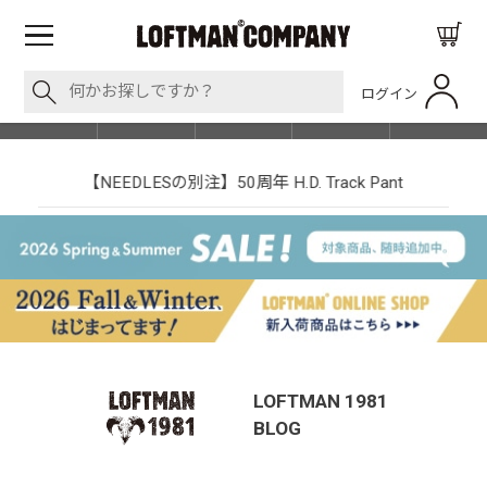
ログイン
BLOG
ITEM
BRAND
EVENT
SHOP LIST
【NEEDLESの別注】50周年 H.D. Track Pant
LOFTMAN 1981
BLOG