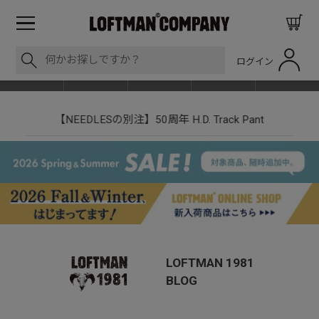
ログイン
BLOG
ITEM
BRAND
EVENT
SHOP LIST
【NEEDLESの別注】50周年 H.D. Track Pant
LOFTMAN 1981
BLOG