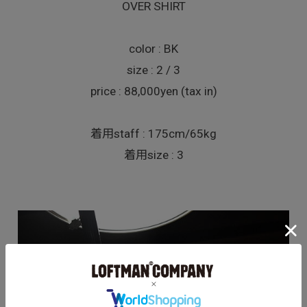
OVER SHIRT
color : BK
size : 2 / 3
price : 88,000yen (tax in)
着用staff : 175cm/65kg
着用size : 3