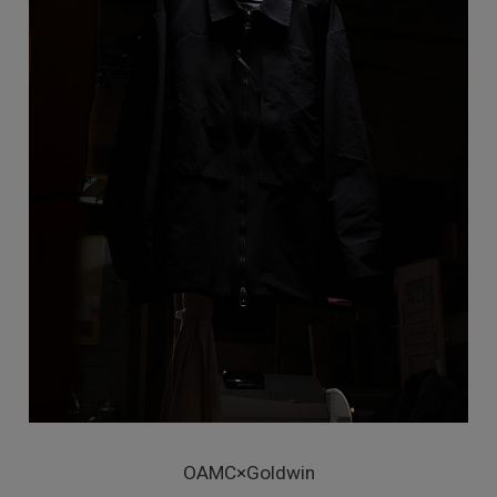
OAMC×Goldwin