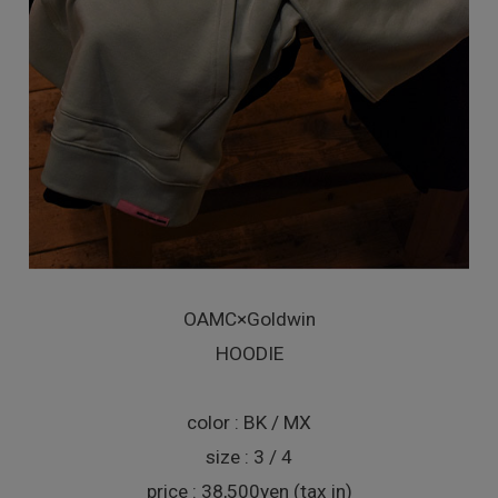
OAMC×Goldwin
HOODIE
color : BK / MX
size : 3 / 4
price : 38,500yen (tax in)