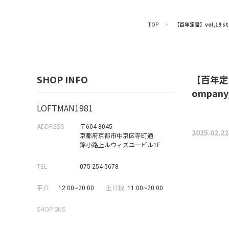
TOP
>
【百年定番】vol,19 st
SHOP INFO
【百年定番
ompany
LOFTMAN1981
ADDRESS
〒604-8045
2025.02.22
京都府京都市中京区寺町通
錦小路上ルウィズユービル1F
TEL
075-254-5678
平日
12:00~20:00
土日祝
11:00~20:00
SHOP SNS