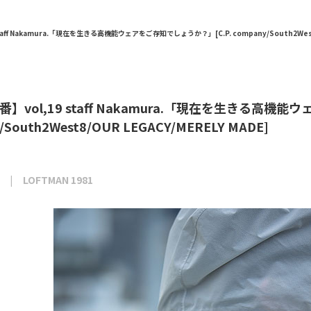
aff Nakamura.「現在を生きる高機能ウェアをご存知でしょうか？」[C.P. company/South2West8/
】vol,19 staff Nakamura.「現在を生きる高機能
/South2West8/OUR LEGACY/MERELY MADE]
LOFTMAN 1981