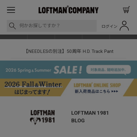
ログイン
BLOG
ITEM
BRAND
EVENT
SHOP LIST
nt
LOFTMAN RECRUIT
LOFTMAN 1981
BLOG