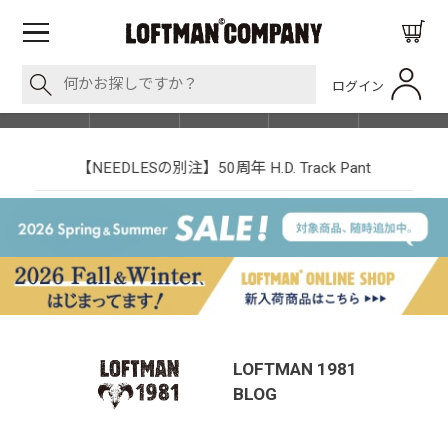
ログイン
BLOG
ITEM
BRAND
EVENT
SHOP LIST
【NEEDLESの別注】50周年 H.D. Track Pant
LOFTMAN 1981
BLOG