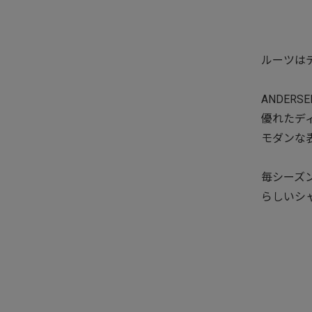
ルーツは
ANDER
優れたデ
モダンな
毎シーズ
らしいシ