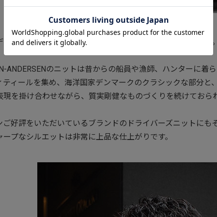
デンマークのフィッシャーマンニットから、作りはイタリアで
SEN-ANDERSENのニットは昔からの船員や漁師、ハンター
ィティールを集め、海洋国家デンマークのクラシックな部分と
表現を掛け合わせながら、質実剛健なものづくりを続けておら
ンご好評をいただいているブランドのドライバーズニットにも
ャープなシルエットは非常に上品な仕上がりです。