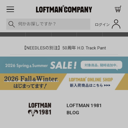
ログイン
BLOG
ITEM
BRAND
EVENT
SHOP LIST
【NEEDLESの別注】50周年 H.D. Track Pant
LOFTMAN 1981
BLOG