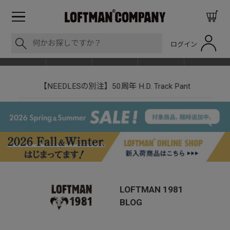
ログイン
BLOG
ITEM
BRAND
EVENT
SHOP LIST
nt
LOFTMAN RECRUIT
LOFTMAN 1981
BLOG