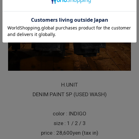
H.UNIT
DENIM PAINT 5P (USED WASH)
color : INDIGO
size : 1 / 2 / 3
price : 28,600yen (tax in)