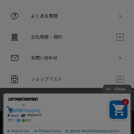
よくある質問
会社概要・規約
お問い合わせ
ショップリスト
当サイトでは利用体験の向上およびコンテンツの最適な提供、ト
PC版サイト
ラフィックの分析を目的としてCookieを使用しています。
サイトの閲覧を継続された場合、Cookieの利用に同意したことも
のといたします。
詳細については
個人情報保護方針
をご確認ください。
承諾する
Copyright © LOFTMAN COMPANY. All rights reserved.