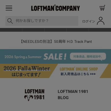
ログイン
BLOG
ITEM
BRAND
EVENT
SHOP LIST
【NEEDLESの別注】50周年 H.D. Track Pant
LOFTMAN 1981
BLOG