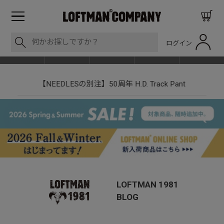
ログイン
BLOG
ITEM
BRAND
EVENT
SHOP LIST
nt
LOFTMAN RECRUIT
LOFTMAN 1981
BLOG