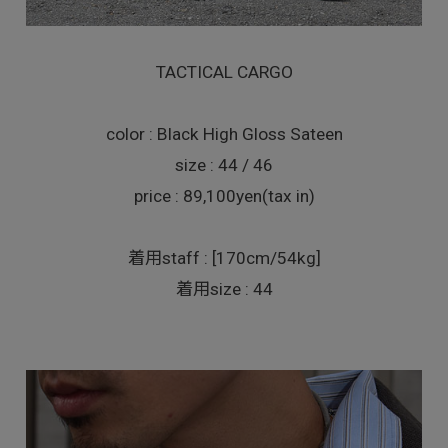
TACTICAL CARGO
color : Black High Gloss Sateen
size : 44 / 46
price : 89,100yen(tax in)
着用staff : [170cm/54kg]
着用size : 44