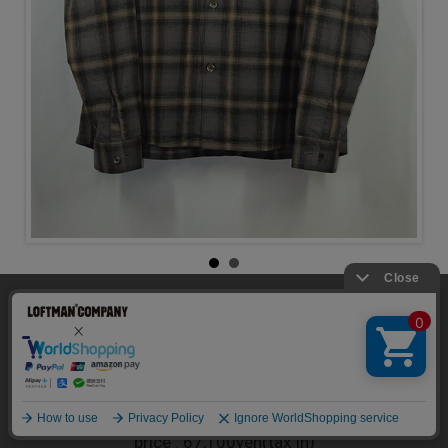
当サイトでは利用体験の向上およびコンテンツの最適な提供、ト
HEUSEN SHIRT
ラフィックの分析を目的としてCookieを使用しています。
サイトの閲覧を継続された場合、Cookieの利用に同意したことも
のといたします。
color : Oyster Check Hairy Flannel
詳細については
個人情報保護方針
をご確認ください。
size : 44 / 46 / 48
承諾する
price : 67,100yen(tax in)