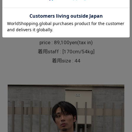
UNIFORM JACKET
color : Ash Black Rebor Canvas
size : 44 / 46
price : 89,100yen(tax in)
着用staff : [170cm/54kg]
着用size : 44