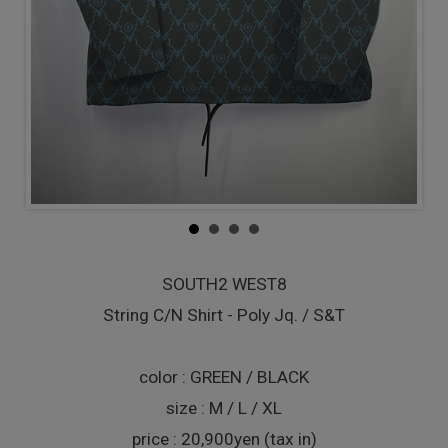
SOUTH2 WEST8
String C/N Shirt - Poly Jq. / S&T
color : GREEN / BLACK
size : M / L / XL
price : 20,900yen (tax in)