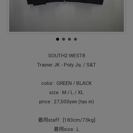
SOUTH2 WEST8
Trainer JK - Poly Jq. / S&T
color : GREEN / BLACK
size : M / L / XL
price : 27,500yen (tax in)
着用staff : [183cm/73kg]
着用size : L