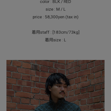
color : BLK / RED
size : M / L
price : 58,300yen (tax in)
着用staff : [183cm/73kg]
着用size : L