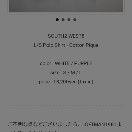
SOUTH2 WEST8
L/S Polo Shirt - Cotton Pique
color : WHITE / PURPLE
size : S / M / L
price : 13,200yen (tax in)
ご不明な点などございましたら、LOFTMAN1981ま