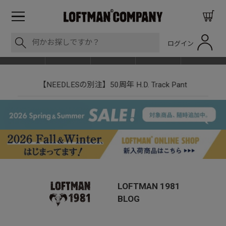
ログイン
BLOG
ITEM
BRAND
EVENT
SHOP LIST
nt
LOFTMAN RECRUIT
LOFTMAN 1981
BLOG