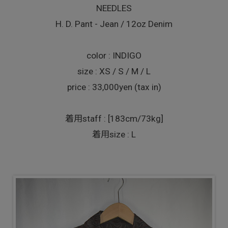
NEEDLES
H. D. Pant - Jean / 12oz Denim
color : INDIGO
size : XS / S / M / L
price : 33,000yen (tax in)
着用staff : [183cm/73kg]
着用size : L