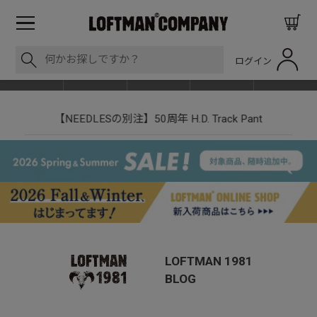
ログイン
BLOG
ITEM
BRAND
EVENT
SHOP LIST
【NEEDLESの別注】50周年 H.D. Track Pant
LOFTMAN 1981
BLOG