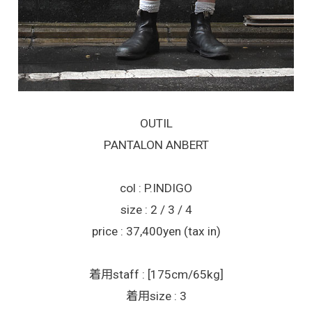
OUTIL
PANTALON ANBERT
col : P.INDIGO
size : 2 / 3 / 4
price : 37,400yen (tax in)
着用staff : [175cm/65kg]
着用size : 3