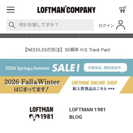
ログイン
BLOG
ITEM
BRAND
EVENT
SHOP LIST
【NEEDLESの別注】50周年 H.D. Track Pant
LOFTMAN 1981
BLOG