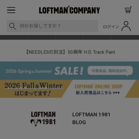
ログイン
BLOG
ITEM
BRAND
EVENT
SHOP LIST
【NEEDLESの別注】50周年 H.D. Track Pant
LOFTMAN 1981
BLOG