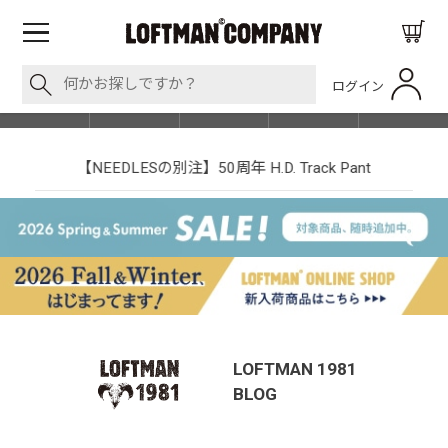
ログイン
BLOG
ITEM
BRAND
EVENT
SHOP LIST
【NEEDLESの別注】50周年 H.D. Track Pant
LOFTMAN 1981
BLOG