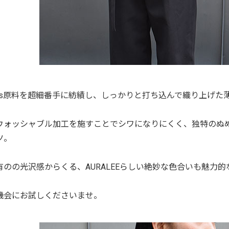
120's原料を超細番手に紡績し、しっかりと打ち込んで織り上げ
ウォッシャブル加工を施すことでシワになりにくく、独特のぬ
ツ。
有のの光沢感からくる、AURALEEらしい絶妙な色合いも魅力的
機会にお試しくださいませ。