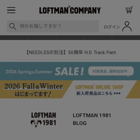
ログイン
BLOG
ITEM
BRAND
EVENT
SHOP LIST
【NEEDLESの別注】50周年 H.D. Track Pant
LOFTMAN 1981
BLOG