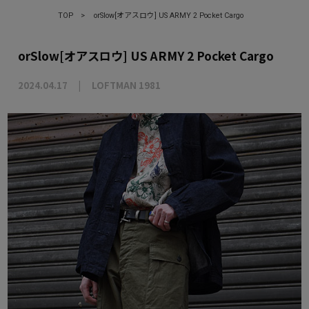
TOP
>
orSlow[オアスロウ] US ARMY 2 Pocket Cargo
orSlow[オアスロウ] US ARMY 2 Pocket Cargo
2024.04.17
LOFTMAN 1981