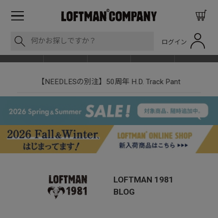
ログイン
BLOG
ITEM
BRAND
EVENT
SHOP LIST
【NEEDLESの別注】50周年 H.D. Track Pant
LOFTMAN 1981
BLOG