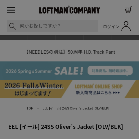
ログイン
BLOG
ITEM
BRAND
EVENT
SHOP LIST
【NEEDLESの別注】50周年 H.D. Track Pant
TOP
>
EEL [イール] 24SS Oliver's Jacket [OLV/BLK]
EEL [イール] 24SS Oliver's Jacket [OLV/BLK]