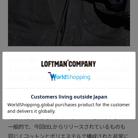
前身頃に備わる4つのフラップポケット、アジャス
タブル仕様のカフス、そして雨風の浸入を防ぐ役割
を担う二重仕立てのフライフロントが特徴的なディ
ティール。
高温多湿な地域で着用することを想定し、軽量で速
乾性が期待できるコットンポプリンを採用するのが
一般的で、今回EELからリリースされているものも
同じくコットンとポリエステルで構成された非常に