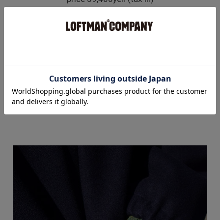
着用staff : [175cm/65kg]
着用size : M
そしてしっかり厚みのあるボディと全面芯ボンディ
ングにより、ブランドらしいリラクシングなシルエ
ットが非常に綺麗に映える一着です。