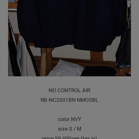
NO CONTROL AIR
RB-NC2001BN NMOSBL
color NVY
size S / M
price 59,400yen (tax in)