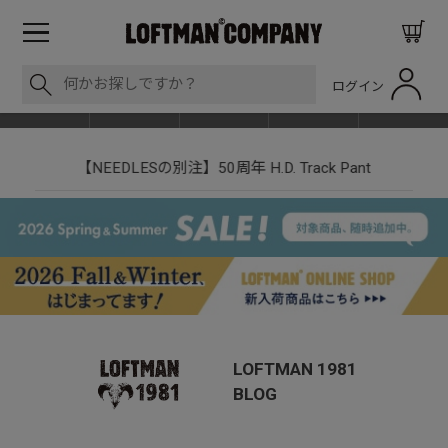
ログイン
BLOG
ITEM
BRAND
EVENT
SHOP LIST
【NEEDLESの別注】50周年 H.D. Track Pant
LOFTMAN 1981
BLOG