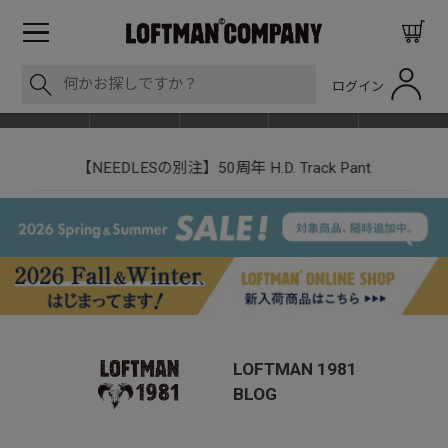
ログイン
BLOG
ITEM
BRAND
EVENT
SHOP LIST
【NEEDLESの別注】50周年 H.D. Track Pant
LOFTMAN 1981
BLOG