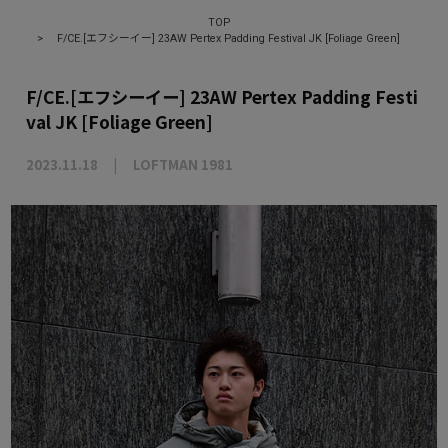
TOP
>
F/CE.[エフシーイー] 23AW Pertex Padding Festival JK [Foliage Green]
F/CE.[エフシーイー] 23AW Pertex Padding Festi
val JK [Foliage Green]
2023.11.18
LOFTMAN 1981