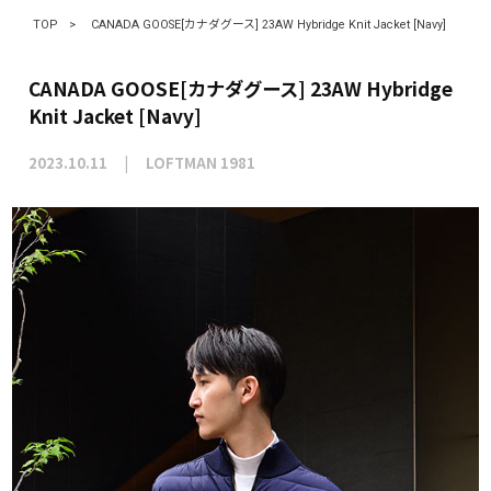
TOP
>
CANADA GOOSE[カナダグース] 23AW Hybridge Knit Jacket [Navy]
CANADA GOOSE[カナダグース] 23AW Hybridge
Knit Jacket [Navy]
2023.10.11
LOFTMAN 1981