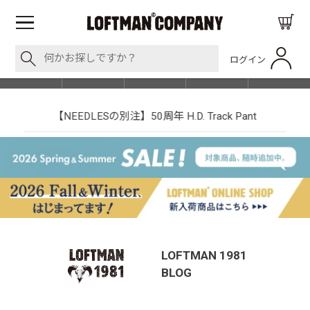
ログイン
BLOG
ITEM
BRAND
EVENT
SHOP LIST
【NEEDLESの別注】50周年 H.D. Track Pant
LOFTMAN 1981
BLOG