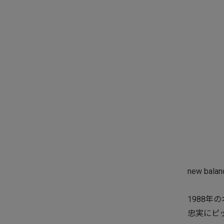
new ba
1988年
忠実にピ