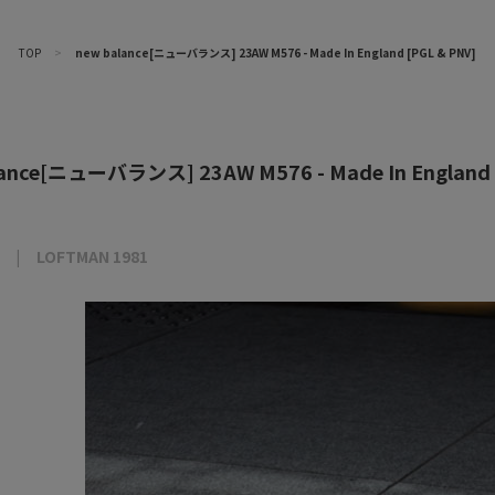
TOP
>
new balance[ニューバランス] 23AW M576 - Made In England [PGL & PNV]
lance[ニューバランス] 23AW M576 - Made In England 
LOFTMAN 1981