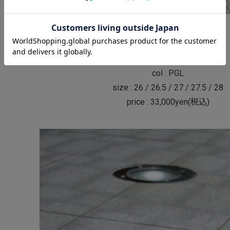
new balance
M576 - Made In England
col : PGL
size : 26 / 26.5 / 27 / 27.5 / 28
price : 33,000yen(税込)