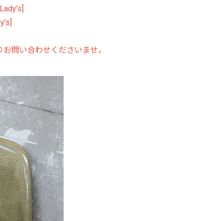
ady's]
's]
りお問い合わせくださいませ。