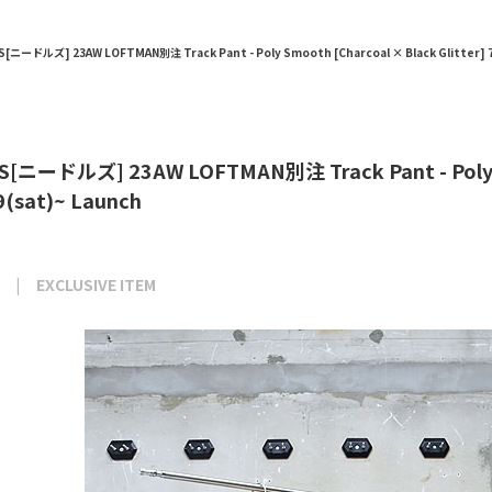
S[ニードルズ] 23AW LOFTMAN別注 Track Pant - Poly Smooth [Charcoal × Black Glitter] 7
[ニードルズ] 23AW LOFTMAN別注 Track Pant - Poly Sm
29(sat)~ Launch
EXCLUSIVE ITEM