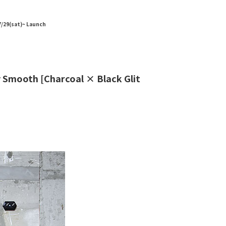
/29(sat)~ Launch
ooth [Charcoal × Black Glit