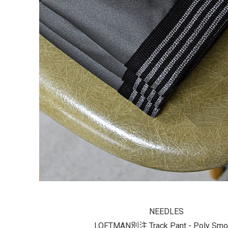
NEEDLES
LOFTMAN別注 Track Pant - Poly Smo