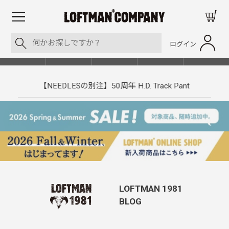
ログイン
BLOG
ITEM
BRAND
EVENT
SHOP LIST
【NEEDLESの別注】50周年 H.D. Track Pant
LOFTMAN 1981
BLOG