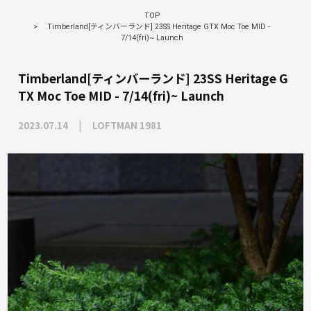
TOP
>
Timberland[ティンバーランド] 23SS Heritage GTX Moc Toe MID -
7/14(fri)~ Launch
Timberland[ティンバーランド] 23SS Heritage G
TX Moc Toe MID - 7/14(fri)~ Launch
2023.07.14
LOFTMAN 1981