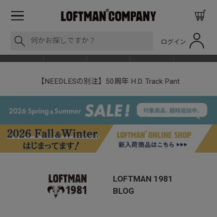
ログイン
BLOG
ITEM
BRAND
EVENT
SHOP LIST
【NEEDLESの別注】50周年 H.D. Track Pant
LOFTMAN 1981
BLOG