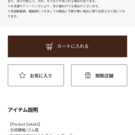
また、多少の色ムラ、汚れ、キズなどが見られる場合があります。
※お洗濯やクリーニングにより、多少縮みがでる場合がございます。
※包装紙破損、箱破損につきましては商品に不良が無い場合に限り出荷させて頂いてお
ります。
カートに入れる
お気に入り
取扱店舗
アイテム説明
【Product Details】
- 合成繊維/ゴム底