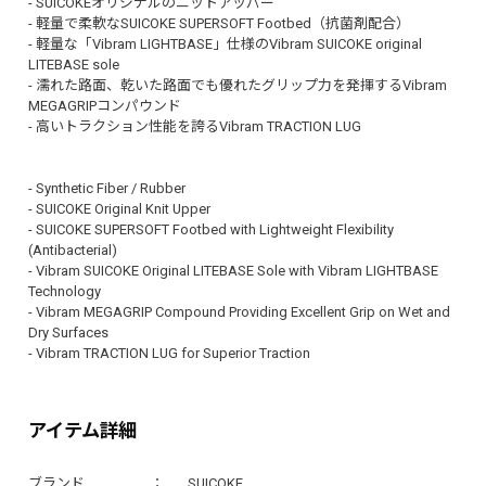
- SUICOKEオリジナルのニットアッパー
- 軽量で柔軟なSUICOKE SUPERSOFT Footbed（抗菌剤配合）
- 軽量な「Vibram LIGHTBASE」仕様のVibram SUICOKE original
LITEBASE sole
- 濡れた路面、乾いた路面でも優れたグリップ力を発揮するVibram
MEGAGRIPコンパウンド
- 高いトラクション性能を誇るVibram TRACTION LUG
- Synthetic Fiber / Rubber
- SUICOKE Original Knit Upper
- SUICOKE SUPERSOFT Footbed with Lightweight Flexibility
(Antibacterial)
- Vibram SUICOKE Original LITEBASE Sole with Vibram LIGHTBASE
Technology
- Vibram MEGAGRIP Compound Providing Excellent Grip on Wet and
Dry Surfaces
- Vibram TRACTION LUG for Superior Traction
アイテム詳細
ブランド
SUICOKE