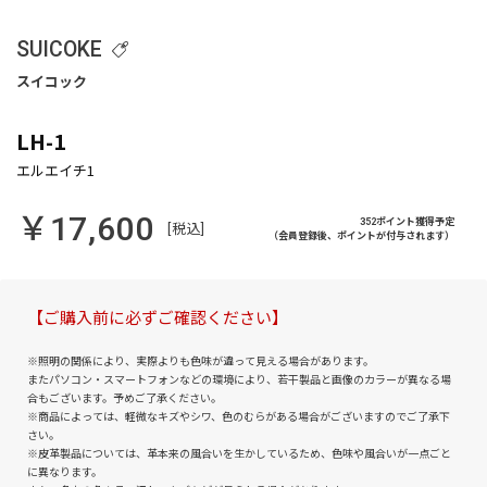
SUICOKE
LH-1
￥17,600
352ポイント獲得予定
[税込]
（会員登録後、ポイントが付与されます）
【ご購入前に必ずご確認ください】
※照明の関係により、実際よりも色味が違って見える場合があります。
またパソコン・スマートフォンなどの環境により、若干製品と画像のカラーが異なる場
合もございます。予めご了承ください。
※商品によっては、軽微なキズやシワ、色のむらがある場合がございますのでご了承下
さい。
※皮革製品については、革本来の風合いを生かしているため、色味や風合いが一点ごと
に異なります。