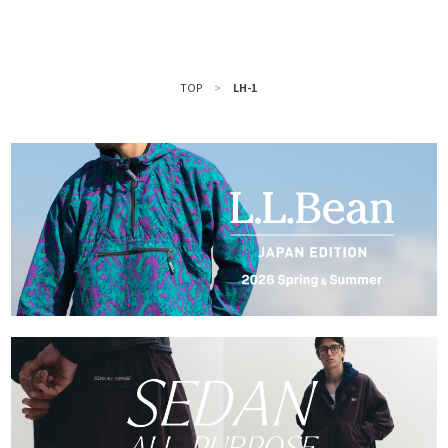
TOP
>
LH-1