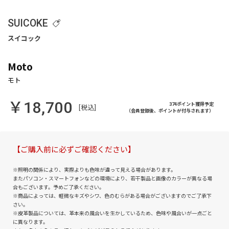
SUICOKE
Moto
￥18,700
374ポイント獲得予定
[税込]
（会員登録後、ポイントが付与されます）
【ご購入前に必ずご確認ください】
※照明の関係により、実際よりも色味が違って見える場合があります。
またパソコン・スマートフォンなどの環境により、若干製品と画像のカラーが異なる場
合もございます。予めご了承ください。
※商品によっては、軽微なキズやシワ、色のむらがある場合がございますのでご了承下
さい。
※皮革製品については、革本来の風合いを生かしているため、色味や風合いが一点ごと
に異なります。