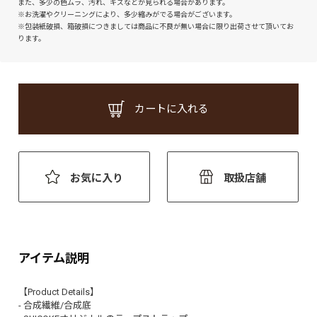
また、多少の色ムラ、汚れ、キズなどが見られる場合があります。
※お洗濯やクリーニングにより、多少縮みがでる場合がございます。
※包装紙破損、箱破損につきましては商品に不良が無い場合に限り出荷させて頂いてお
ります。
カートに入れる
お気に入り
取扱店舗
アイテム説明
【Product Details】
- 合成繊維/合成底