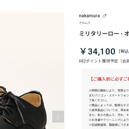
nakamura
ミリタリーロー -
￥34,100
682ポイント獲得予定（
【ご購入前に必ずご
※照明の関係により、実際より
またパソコン・スマートフォン
了承ください。
※商品によっては、軽微なキズ
※皮革製品については、革本来
また、多少の色ムラ、汚れ、キ
※お洗濯やクリーニングにより
※包装紙破損、箱破損につきま