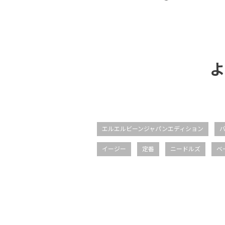
よ
エルエルビーンジャパンエディション
イージー
定番
ニードルズ
ベ