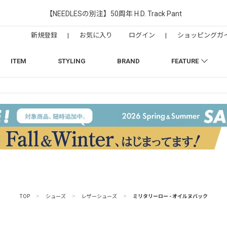
【NEEDLESの別注】50周年 H.D. Track Pant
新規登録
|
お気に入り
ログイン
|
ショッピングガ
ITEM
STYLING
BRAND
FEATURE
TOP
>
シューズ
>
レザーシューズ
>
ミリタリーロー - オイルヌバック