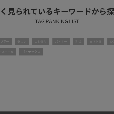
く見られているキーワードから
バブアー
ダウン
カシミヤ
バトナー
別注
ヨネトミ
シ
ースボール
ゴアテックス