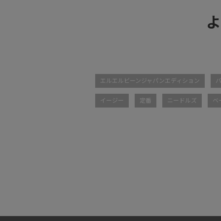
よ
エルエルビーンジャパンエディション
イージー
定番
ニードルズ
ベ