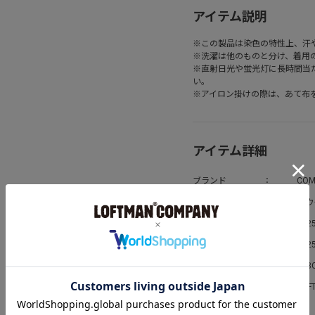
アイテム説明
※この製品は染色の特性上、汗
※洗濯は他のものと分け、着用
※直射日光や蛍光灯に長時間当
い。
※アイロン掛けの際は、あて布
アイテム詳細
ブランド
COM
アウ
カテゴリ
シーズン
202
発売日
2025
お問い合わせ番号
423
取扱ショップ
LOF