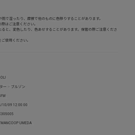
や雨で湿ったり、摩擦で他のものに色移りすることがあります。
の際はご注意ください。
たると、変色したり、色あせすることがあります。保管の際ご注意くださ
をご使用ください。
OLI
ター
>
ブルゾン
5FW
/10/09 12:00:00
C305005
TMANCOOP UMEDA