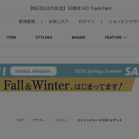
【NEEDLESの別注】50周年 H.D. Track Pant
新規登録
|
お気に入り
ログイン
|
ショッピングガ
ITEM
STYLING
BRAND
FEATURE
TOP
>
アウター
>
ブルゾン
>
コットンジャージ G8ジャケット