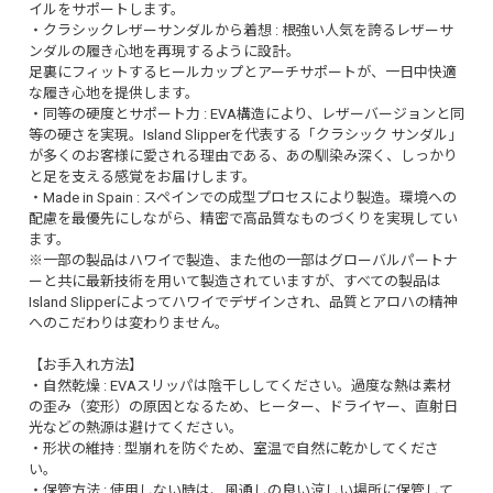
イルをサポートします。
・クラシックレザーサンダルから着想 : 根強い人気を誇るレザーサ
ンダルの履き心地を再現するように設計。
足裏にフィットするヒールカップとアーチサポートが、一日中快適
な履き心地を提供します。
・同等の硬度とサポート力 : EVA構造により、レザーバージョンと同
等の硬さを実現。Island Slipperを代表する「クラシック サンダル」
が多くのお客様に愛される理由である、あの馴染み深く、しっかり
と足を支える感覚をお届けします。
・Made in Spain : スペインでの成型プロセスにより製造。環境への
配慮を最優先にしながら、精密で高品質なものづくりを実現してい
ます。
※一部の製品はハワイで製造、また他の一部はグローバルパートナ
ーと共に最新技術を用いて製造されていますが、すべての製品は
Island Slipperによってハワイでデザインされ、品質とアロハの精神
へのこだわりは変わりません。
【お手入れ方法】
・自然乾燥 : EVAスリッパは陰干ししてください。過度な熱は素材
の歪み（変形）の原因となるため、ヒーター、ドライヤー、直射日
光などの熱源は避けてください。
・形状の維持 : 型崩れを防ぐため、室温で自然に乾かしてくださ
い。
・保管方法 : 使用しない時は、風通しの良い涼しい場所に保管して