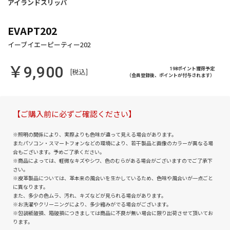
EVAPT202
￥9,900
198ポイント獲得予定
[税込]
（会員登録後、ポイントが付与されます）
【ご購入前に必ずご確認ください】
※照明の関係により、実際よりも色味が違って見える場合があります。
またパソコン・スマートフォンなどの環境により、若干製品と画像のカラーが異なる場
合もございます。予めご了承ください。
※商品によっては、軽微なキズやシワ、色のむらがある場合がございますのでご了承下
さい。
※皮革製品については、革本来の風合いを生かしているため、色味や風合いが一点ごと
に異なります。
また、多少の色ムラ、汚れ、キズなどが見られる場合があります。
※お洗濯やクリーニングにより、多少縮みがでる場合がございます。
※包装紙破損、箱破損につきましては商品に不良が無い場合に限り出荷させて頂いてお
ります。