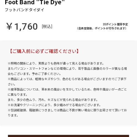
Foot Band "Tie Dye"
￥1,760
35ポイント獲得予定
[税込]
（会員登録後、ポイントが付与されます）
【ご購入前に必ずご確認ください】
※照明の関係により、実際よりも色味が違って見える場合があります。
またパソコン・スマートフォンなどの環境により、若干製品と画像のカラーが異なる場
合もございます。予めご了承ください。
※商品によっては、軽微なキズやシワ、色のむらがある場合がございますのでご了承下
さい。
※皮革製品については、革本来の風合いを生かしているため、色味や風合いが一点ごと
に異なります。
また、多少の色ムラ、汚れ、キズなどが見られる場合があります。
※お洗濯やクリーニングにより、多少縮みがでる場合がございます。
※包装紙破損、箱破損につきましては商品に不良が無い場合に限り出荷させて頂いてお
ります。