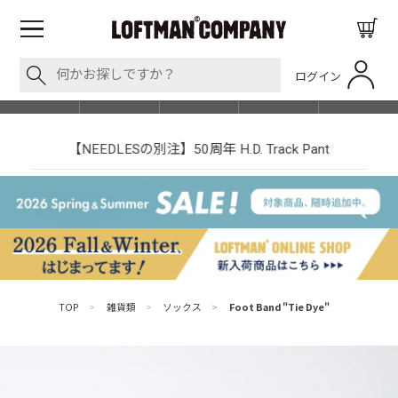
ログイン
BLOG
ITEM
BRAND
EVENT
SHOP LIST
【NEEDLESの別注】50周年 H.D. Track Pant
TOP
>
雑貨類
>
ソックス
>
Foot Band "Tie Dye"