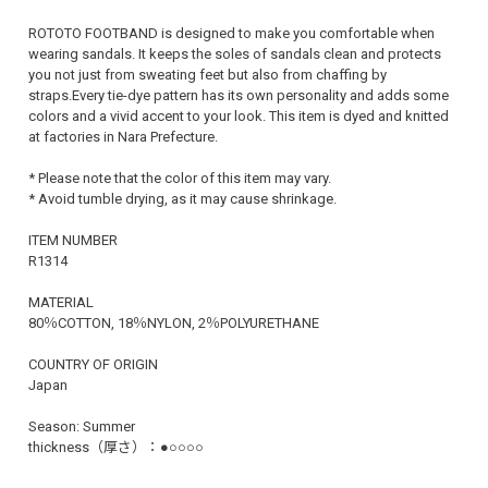
ROTOTO FOOTBAND is designed to make you comfortable when
wearing sandals. It keeps the soles of sandals clean and protects
you not just from sweating feet but also from chaffing by
straps.Every tie-dye pattern has its own personality and adds some
colors and a vivid accent to your look. This item is dyed and knitted
at factories in Nara Prefecture.
* Please note that the color of this item may vary.
* Avoid tumble drying, as it may cause shrinkage.
ITEM NUMBER
R1314
MATERIAL
80％COTTON, 18％NYLON, 2％POLYURETHANE
COUNTRY OF ORIGIN
Japan
Season: Summer
thickness（厚さ）：●○○○○