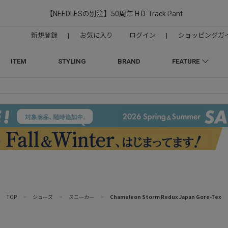
【NEEDLESの別注】50周年 H.D. Track Pant
新規登録
|
お気に入り
ログイン
|
ショッピングガ
ITEM
STYLING
BRAND
FEATURE
TOP
>
シューズ
>
スニーカー
>
Chameleon Storm Redux Japan Gore-Tex