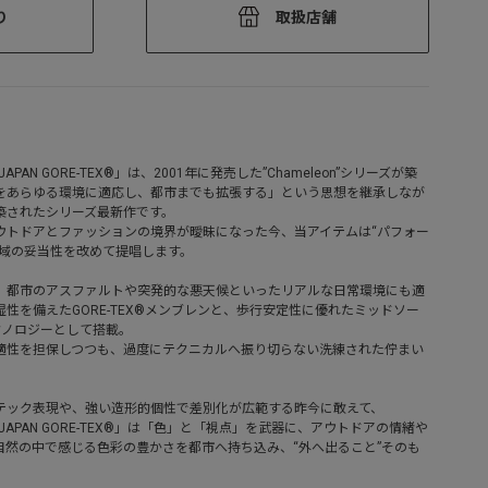
り
取扱店舗
X JAPAN GORE-TEX®」は、2001年に発売した”Chameleon”シリーズが築
をあらゆる環境に適応し、都市までも拡張する」という思想を継承しなが
築されたシリーズ最新作です。
ウトドアとファッションの境界が曖昧になった今、当アイテムは“パフォー
領域の妥当性を改めて提唱します。
、都市のアスファルトや突発的な悪天候といったリアルな日常環境にも適
性を備えたGORE-TEX®メンブレンと、歩行安定性に優れたミッドソー
軸テクノロジーとして搭載。
適性を担保しつつも、過度にテクニカルへ振り切らない洗練された佇まい
テック表現や、強い造形的個性で差別化が広範する昨今に敢えて、
DUX JAPAN GORE-TEX®」は「色」と「視点」を武器に、アウトドアの情緒や
自然の中で感じる色彩の豊かさを都市へ持ち込み、“外へ出ること”そのも
。