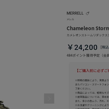
MERRELL
Chameleon Storm
￥24,200
484ポイント獲得予定（
【ご購入前に必ずご
※照明の関係により、実際より
またパソコン・スマートフォン
了承ください。
※商品によっては、軽微なキズ
※皮革製品については、革本来
また、多少の色ムラ、汚れ、キ
※お洗濯やクリーニングにより