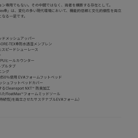
ョン専用でもない。その中間ではなく、両者を横断する存在として。
JP Gore-Tex®」は、変化の多い現代環境において、機能的信頼と文化的個性を両立
となる一足です。
ッドメッシュアッパー
RE-TEX®防水透湿メンブレン
たスピードシューレース
ー
PUヒールカウンター
ルプルタブ
ニング
50％使用 EVAフォームフットベッド
メッシュフットベッドカバー
eansport NXT™ 防臭加工
FloatMax™フォームミッドソール
持続性)を両立させたサステナブルEVAフォーム）