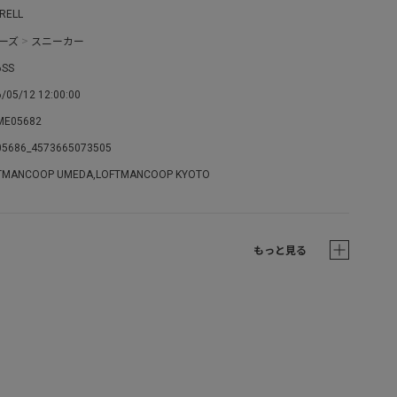
RELL
ーズ
>
スニーカー
6SS
/05/12 12:00:00
ME05682
05686_4573665073505
TMANCOOP UMEDA,LOFTMANCOOP KYOTO
もっと見る