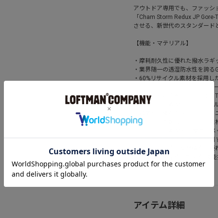
アウトドア専用でも、ファッシ
「Cham Storm Redux 
させる、新世代のスタンダード
【機能・マテリアル】
・摩耗耐久性に優れた撥水ラギ
・業界随一の透湿防水性を誇るGO
・60%リサイクル素材を採用し
・エラスティックレースキーパ
・着地の安定性をサポートするT
・リサイクル素材100％のヒー
・通気性に優れたメッシュライ
・取り外し可能なリサイクル素材
・リサイクル素材50％使用の
・天然由来成分でニオイを抑制するCl
・クッション性・反発弾性に優れた
（相反する軽量性と耐久性(機能
・ラバーアウトソール
アイテム詳細