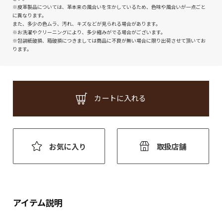
※皮革製品については、革本来の風合いを生かしているため、色味や風合いが一点ごと
に異なります。
また、多少の色ムラ、汚れ、キズなどが見られる場合があります。
※お洗濯やクリーニングにより、多少縮みがでる場合がございます。
※包装紙破損、箱破損につきましては商品に不良が無い場合に限り出荷させて頂いてお
ります。
カートに入れる
お気に入り
取扱店舗
アイテム説明