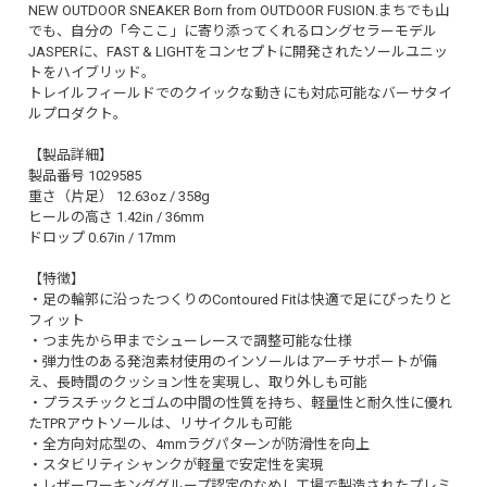
NEW OUTDOOR SNEAKER Born from OUTDOOR FUSION.まちでも山
でも、自分の「今ここ」に寄り添ってくれるロングセラーモデル
JASPERに、FAST & LIGHTをコンセプトに開発されたソールユニッ
トをハイブリッド。
トレイルフィールドでのクイックな動きにも対応可能なバーサタイ
ルプロダクト。
【製品詳細】
製品番号 1029585
重さ（片足） 12.63oz / 358g
ヒールの高さ 1.42in / 36mm
ドロップ 0.67in / 17mm
【特徴】
・足の輪郭に沿ったつくりのContoured Fitは快適で足にぴったりと
フィット
・つま先から甲までシューレースで調整可能な仕様
・弾力性のある発泡素材使用のインソールはアーチサポートが備
え、長時間のクッション性を実現し、取り外しも可能
・プラスチックとゴムの中間の性質を持ち、軽量性と耐久性に優れ
たTPRアウトソールは、リサイクルも可能
・全方向対応型の、4mmラグパターンが防滑性を向上
・スタビリティシャンクが軽量で安定性を実現
・レザーワーキンググループ認定のなめし工場で製造されたプレミ