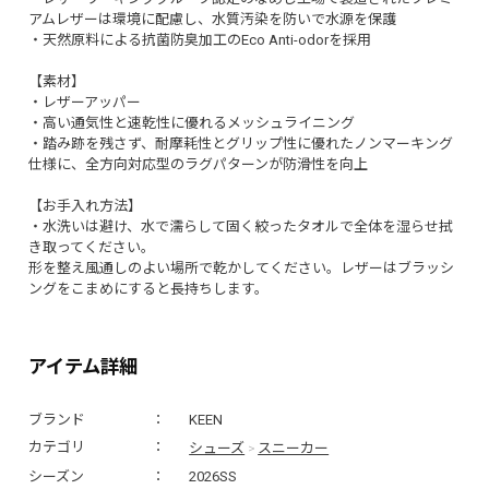
アムレザーは環境に配慮し、水質汚染を防いで水源を保護
・天然原料による抗菌防臭加工のEco Anti-odorを採用
【素材】
・レザーアッパー
・高い通気性と速乾性に優れるメッシュライニング
・踏み跡を残さず、耐摩耗性とグリップ性に優れたノンマーキング
仕様に、全方向対応型のラグパターンが防滑性を向上
【お手入れ方法】
・水洗いは避け、水で濡らして固く絞ったタオルで全体を湿らせ拭
き取ってください。
形を整え風通しのよい場所で乾かしてください。レザーはブラッシ
ングをこまめにすると長持ちします。
アイテム詳細
ブランド
KEEN
シューズ
スニーカー
カテゴリ
>
シーズン
2026SS