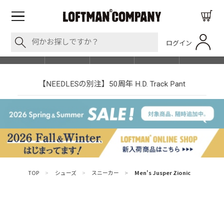
ログイン
BLOG
ITEM
BRAND
EVENT
SHOP LIST
【NEEDLESの別注】50周年 H.D. Track Pant
TOP
>
シューズ
>
スニーカー
>
Men's Jusper Zionic