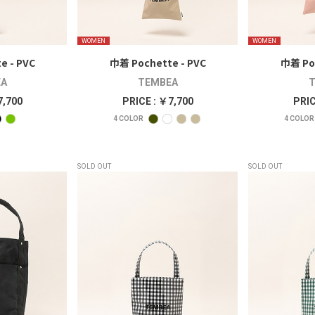
WOMEN
WOMEN
e - PVC
巾着 Pochette - PVC
巾着 Poc
A
TEMBEA
T
7,700
PRICE : ￥7,700
PRIC
4
COLOR
4
COLOR
SOLD OUT
SOLD OUT