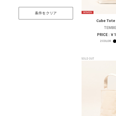
条件をクリア
WOMEN
Cube Tote
TEMBE
PRICE : ￥1
2
COLOR
SOLD OUT