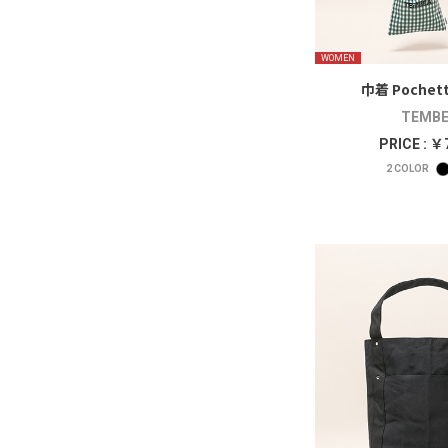
WOMEN
巾着 Pochett
TEMBE
PRICE : ￥
2
COLOR