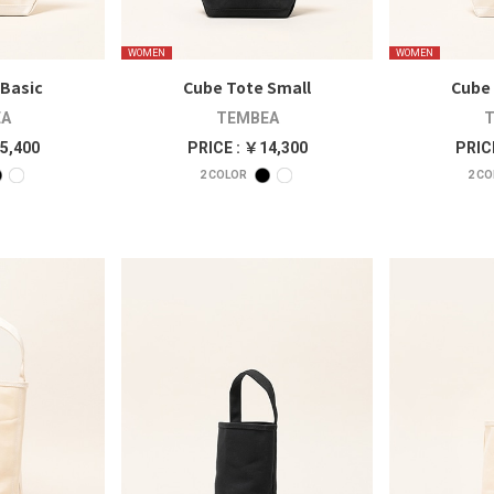
WOMEN
WOMEN
 Basic
Cube Tote Small
Cube 
A
TEMBEA
T
5,400
PRICE : ￥14,300
PRIC
2
COLOR
2
CO