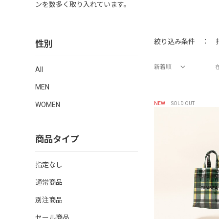
ンを数多く取り入れています。
性別
絞り込み条件 ：
新着順
All
価格が安い順
価格が高い順
新着順
MEN
WOMEN
NEW
SOLD OUT
商品タイプ
指定なし
通常商品
別注商品
セール商品