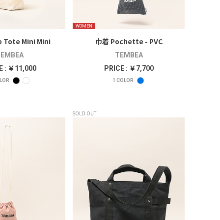
WOMEN
 Tote Mini Mini
巾着 Pochette - PVC
EMBEA
TEMBEA
E : ￥11,000
PRICE : ￥7,700
LOR
1
COLOR
SOLD OUT