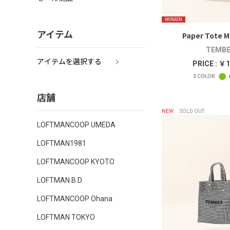
WOMEN
アイテム
Paper Tote Mi
TEMBE
アイテムを選択する
PRICE : ￥1
3
COLOR
店舗
NEW
SOLD OUT
LOFTMANCOOP UMEDA
LOFTMAN1981
LOFTMANCOOP KYOTO
LOFTMAN B.D.
LOFTMANCOOP Ohana
LOFTMAN TOKYO