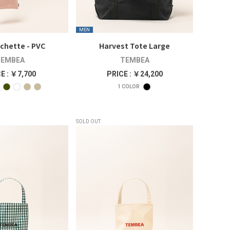
MEN
hette - PVC
Harvest Tote Large
EMBEA
TEMBEA
E : ￥7,700
PRICE : ￥24,200
1
COLOR
SOLD OUT