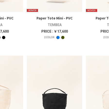
WOMEN
WOMEN
ni - PVC
Paper Tote Mini - PVC
Paper T
A
TEMBEA
T
7,600
PRICE : ￥17,600
PRIC
2
COLOR
2
CO