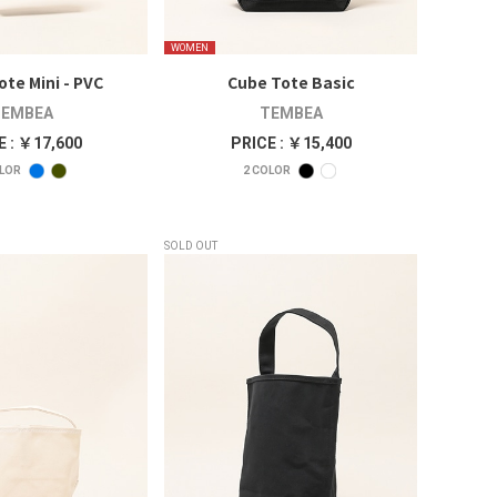
WOMEN
ote Mini - PVC
Cube Tote Basic
EMBEA
TEMBEA
E : ￥17,600
PRICE : ￥15,400
LOR
2
COLOR
SOLD OUT