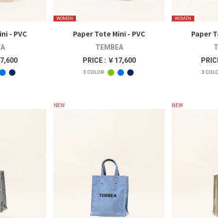
WOMEN
WOMEN
ni - PVC
Paper Tote Mini - PVC
Paper T
A
TEMBEA
T
7,600
PRICE : ￥17,600
PRIC
3
COLOR
3
COL
NEW
NEW