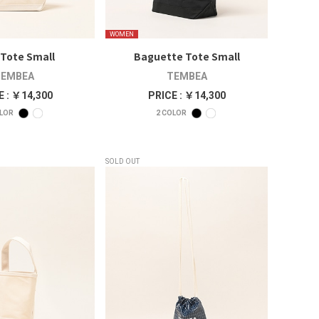
WOMEN
Tote Small
Baguette Tote Small
EMBEA
TEMBEA
E : ￥14,300
PRICE : ￥14,300
LOR
2
COLOR
SOLD OUT