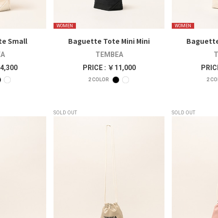
WOMEN
WOMEN
te Small
Baguette Tote Mini Mini
Baguette
A
TEMBEA
T
4,300
PRICE : ￥11,000
PRIC
2
COLOR
2
CO
SOLD OUT
SOLD OUT