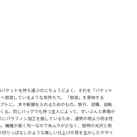
はバケットを持ち運ぶのにちょうどよく、それを「バケット
へ放浪しているような気持ちで。 「放浪」を意味する
セプトに。 本や新聞を入れるためのもの。旅行、収穫、自転
でくる。同じバッグでも持つ主人によって、ずいぶんと表情が
バスにパラフィン加工を施しているため、通常の物より防水性
糸。繊維が長く均一なので糸ムラが少なく、独特の光沢と耐
この切りっぱなしのような美しい仕上げの耳を生かしたデザイ