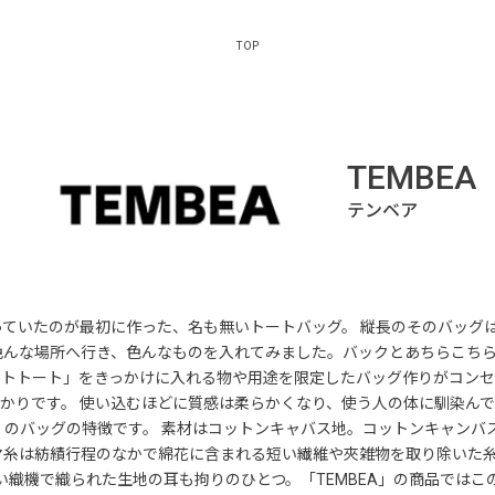
TOP
TEMBEA
ていたのが最初に作った、名も無いトートバッグ。 縦長のそのバッグ
色んな場所へ行き、色んなものを入れてみました。バックとあちらこちら
バケットトート」をきっかけに入れる物や用途を限定したバッグ作りがコン
かりです。 使い込むほどに質感は柔らかくなり、使う人の体に馴染ん
A」のバッグの特徴です。 素材はコットンキャバス地。コットンキャン
マ糸は紡績行程のなかで綿花に含まれる短い繊維や夾雑物を取り除いた
古い織機で織られた生地の耳も拘りのひとつ。「TEMBEA」の商品では