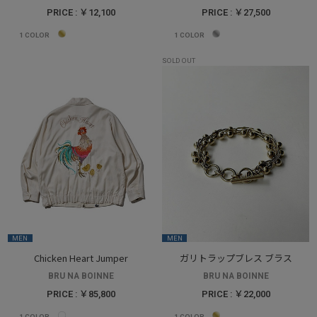
PRICE : ￥12,100
PRICE : ￥27,500
1
COLOR
1
COLOR
SOLD OUT
MEN
MEN
Chicken Heart Jumper
ガリトラップブレス ブラス
BRU NA BOINNE
BRU NA BOINNE
PRICE : ￥85,800
PRICE : ￥22,000
1
COLOR
1
COLOR