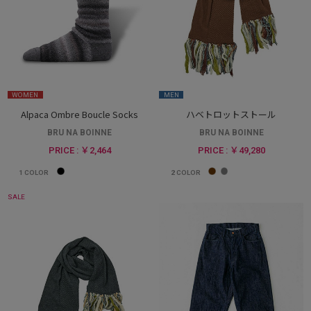
WOMEN
MEN
Alpaca Ombre Boucle Socks
ハベトロットストール
BRU NA BOINNE
BRU NA BOINNE
PRICE : ￥2,464
PRICE : ￥49,280
1
COLOR
2
COLOR
SALE