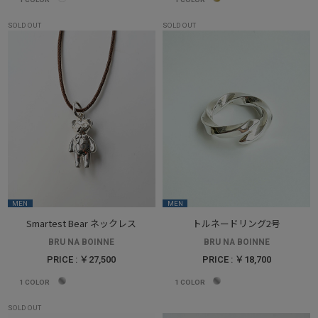
SOLD OUT
SOLD OUT
MEN
MEN
Smartest Bear ネックレス
トルネードリング2号
BRU NA BOINNE
BRU NA BOINNE
PRICE : ￥27,500
PRICE : ￥18,700
1
COLOR
1
COLOR
SOLD OUT