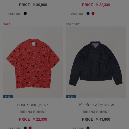
PRICE : ￥30,800
PRICE : ￥22,330
1
COLOR
2
COLOR
SALE
SOLD OUT
MEN
MEN
LOVE SONGアロハ
ピーターGジャン OW
BRU NA BOINNE
BRU NA BOINNE
PRICE : ￥22,330
PRICE : ￥41,800
2
COLOR
1
COLOR