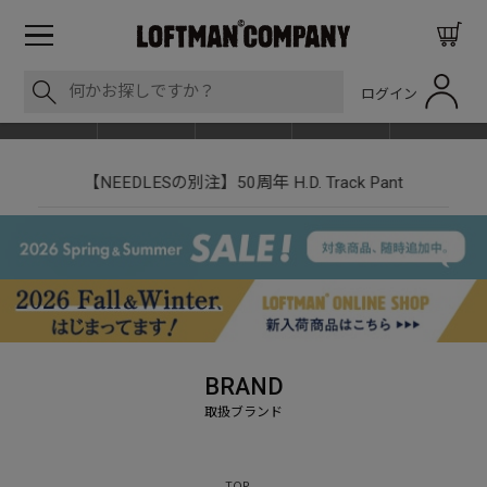
ログイン
BLOG
ITEM
BRAND
EVENT
SHOP LIST
【NEEDLESの別注】50周年 H.D. Track Pant
BRAND
TOP