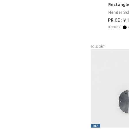
Rectangle
Hender S
PRICE : ￥1
3
COLOR
SOLD OUT
MEN