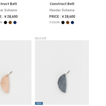
truct Belt
Construct Belt
er Scheme
Hender Scheme
E : ￥28,600
PRICE : ￥28,600
OR
3
COLOR
SOLD OUT
MEN