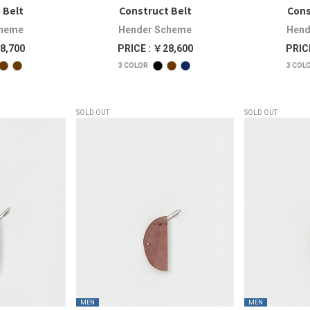
 Belt
Construct Belt
Cons
cheme
Hender Scheme
Hend
8,700
PRICE : ￥28,600
PRIC
3
COLOR
3
COL
SOLD OUT
SOLD OUT
MEN
MEN