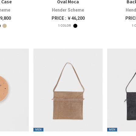
x Case
Oval Moca
Back
cheme
Hender Scheme
Hend
9,800
PRICE : ￥46,200
PRIC
1
COLOR
1
C
MEN
MEN