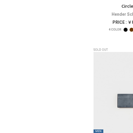
Circl
Hender S
PRICE : ￥
4
COLOR
SOLD OUT
MEN