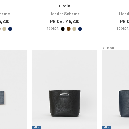
e
Circle
cheme
Hender Scheme
Hend
8,800
PRICE : ￥8,800
PRIC
4
COLOR
4
COLOR
SOLD OUT
MEN
MEN