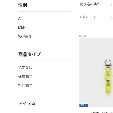
性別
絞り込み条件 ：
新着順
All
価格が安い順
価格が高い順
新着順
MEN
WOMEN
SOLD OUT
商品タイプ
指定なし
通常商品
別注商品
アイテム
MEN