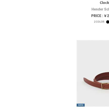
Clock
Hender S
PRICE : ￥2
2
COLOR
MEN