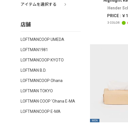
Highlight Ke
アイテムを選択する
Hender S
PRICE : ￥1
店舗
3
COLOR
LOFTMANCOOP UMEDA
LOFTMAN1981
LOFTMANCOOP KYOTO
LOFTMAN B.D.
LOFTMANCOOP Ohana
LOFTMAN TOKYO
LOFTMAN COOP 'Ohana E-MA
LOFTMANCOOP E-MA
MEN