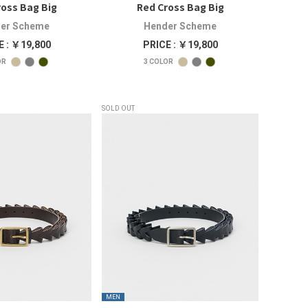
ross Bag Big
Red Cross Bag Big
er Scheme
Hender Scheme
E : ￥19,800
PRICE : ￥19,800
OR
3
COLOR
SOLD OUT
MEN