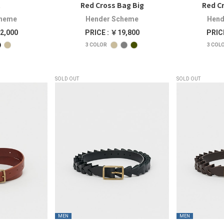
Red Cross Bag Big
Red C
cheme
Hender Scheme
Hend
2,000
PRICE : ￥19,800
PRIC
3
COLOR
3
COL
SOLD OUT
SOLD OUT
MEN
MEN