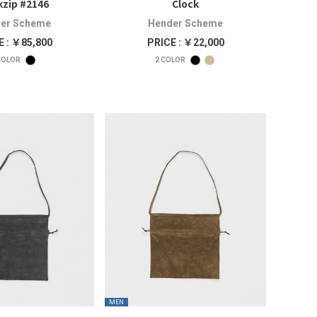
zip #2146
Clock
er Scheme
Hender Scheme
E : ￥85,800
PRICE : ￥22,000
OLOR
2
COLOR
MEN