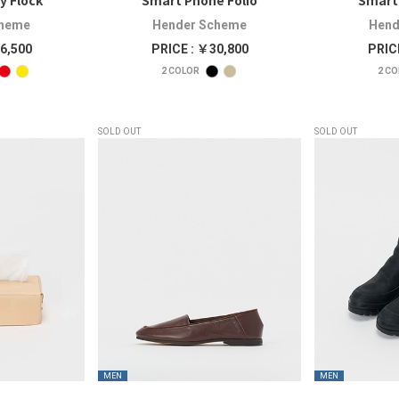
y Flock
Smart Phone Folio
Smart 
cheme
Hender Scheme
Hend
6,500
PRICE : ￥30,800
PRIC
2
COLOR
2
CO
SOLD OUT
SOLD OUT
MEN
MEN