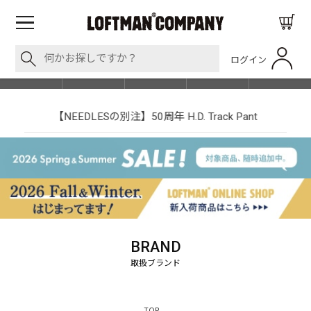
ログイン
BLOG
ITEM
BRAND
EVENT
SHOP LIST
【NEEDLESの別注】50周年 H.D. Track Pant
BRAND
TOP