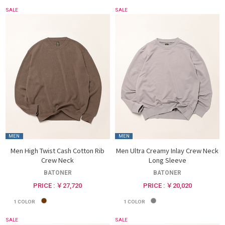
SALE
SALE
MEN
MEN
Men High Twist Cash Cotton Rib
Men Ultra Creamy Inlay Crew Neck
Crew Neck
Long Sleeve
BATONER
BATONER
PRICE : ￥27,720
PRICE : ￥20,020
1
COLOR
1
COLOR
SALE
SALE