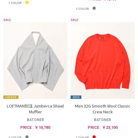
1
COLOR
1
COLOR
SALE
SALE
UNISEX
MEN
LOFTMAN別注 Jumberca Shawl
Men 32G Smooth Wool Classic
Muffler
Crew Neck
BATONER
BATONER
PRICE : ￥10,780
PRICE : ￥23,100
1
COLOR
1
COLOR