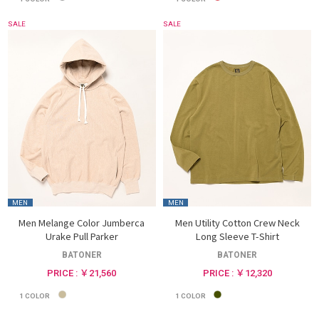
SALE
SALE
MEN
MEN
Men Melange Color Jumberca
Men Utility Cotton Crew Neck
Urake Pull Parker
Long Sleeve T-Shirt
BATONER
BATONER
PRICE : ￥21,560
PRICE : ￥12,320
1
COLOR
1
COLOR