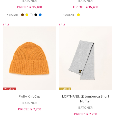
BATONER
BATONER
PRICE : ￥15,400
PRICE : ￥15,400
5
COLOR
1
COLOR
SALE
SALE
WOMEN
UNISEX
Fluffy Knit Cap
LOFTMAN別注 Jumberca Short
Muffler
BATONER
BATONER
PRICE : ￥7,700
PRICE : ￥7,700