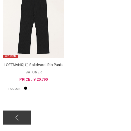
WOMEN
LOFTMAN別注 Solidwool Rib Pants
BATONER
PRICE : ￥20,790
1
COLOR