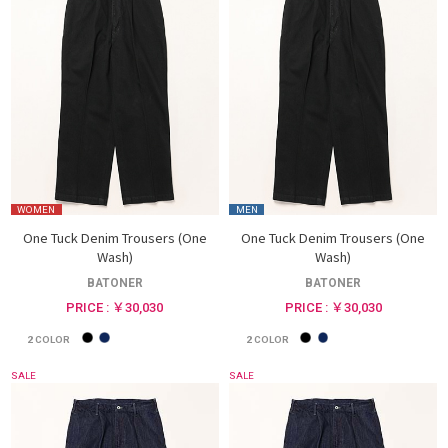
WOMEN
MEN
One Tuck Denim Trousers (One
One Tuck Denim Trousers (One
Wash)
Wash)
BATONER
BATONER
PRICE : ￥30,030
PRICE : ￥30,030
2
COLOR
2
COLOR
SALE
SALE