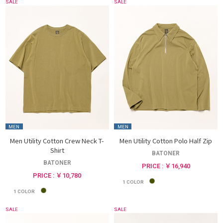
SALE
SALE
MEN
MEN
Men Utility Cotton Crew Neck T-
Men Utility Cotton Polo Half Zip
Shirt
BATONER
BATONER
PRICE : ￥16,940
PRICE : ￥10,780
1
COLOR
1
COLOR
SALE
SALE