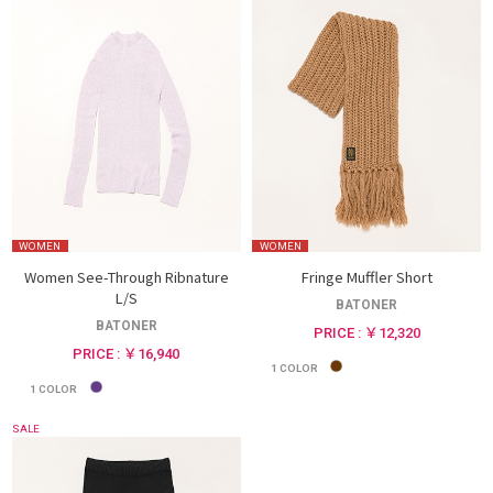
WOMEN
WOMEN
Women See-Through Ribnature
Fringe Muffler Short
L/S
BATONER
BATONER
PRICE : ￥12,320
PRICE : ￥16,940
1
COLOR
1
COLOR
SALE