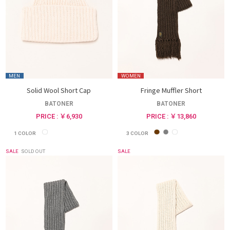
MEN
WOMEN
Solid Wool Short Cap
Fringe Muffler Short
BATONER
BATONER
PRICE : ￥6,930
PRICE : ￥13,860
1
COLOR
3
COLOR
SALE
SOLD OUT
SALE