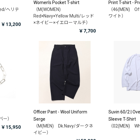
Women’s Pocket T-shirt
Print T-shirt - P
Red/ヘリテ
（M(WOMEN)
（46(MEN) Of
Red×Navy×Yellow Multi/レッド
ワイト）
×ネイビー×イエローマルチ）
￥13,200
￥7,700
Officer Pant - Wool Uniform
Suvin 60/2 | Ov
ルバー）
Serge
Sleeve T-Shirt
（M(MEN) Dk.Navy/ダークネ
（02(MEN) W
￥15,950
イビー）