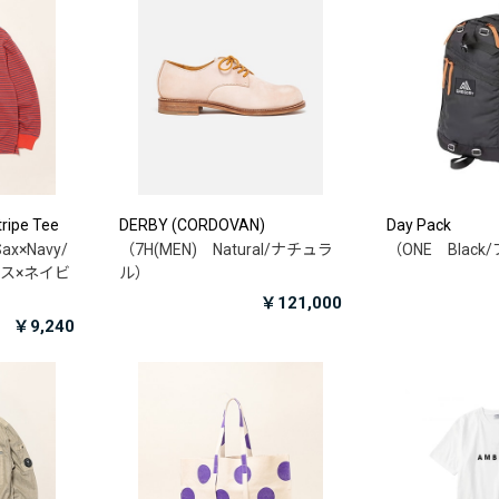
ripe Tee
DERBY (CORDOVAN)
Day Pack
ax×Navy/
（7H(MEN) Natural/ナチュラ
（ONE Blac
ス×ネイビ
ル）
￥121,000
￥9,240