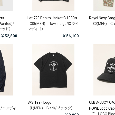
ers
Lot.720 Denim Jacket C.1930’s
Royal Navy Car
ainted)/
（38(MEN) Raw Indigo/ロウイ
（30(MEN) G
テッド）
ンディゴ）
￥52,800
￥56,100
m
S/S Tee - Logo
CLBS×LUCY OAX
go/インディ
（L(MEN) Black/ブラック）
HOWL Logo Cap
（F LOGO Bl