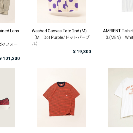
sined Lens
Washed Canvas Tote 2nd (M)
AMBIENT T-shir
（M Dot Purple/ドットパープ
（L(MEN) Wh
ル）
Rock/フォー
￥19,800
￥101,200