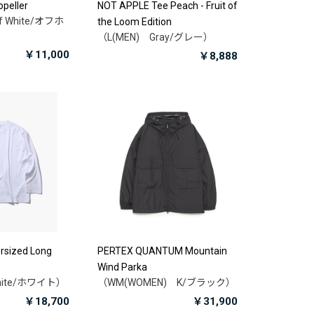
ropeller
NOT APPLE Tee Peach - Fruit of
f White/オフホ
the Loom Edition
（L(MEN) Gray/グレー）
￥11,000
￥8,888
ersized Long
PERTEX QUANTUM Mountain
Wind Parka
hite/ホワイト）
（WM(WOMEN) K/ブラック）
￥18,700
￥31,900