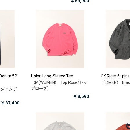
￥53,900
 Denim 5P
Union Long-Sleeve Tee
OK Rider 6 : pins
（M(WOMEN) Top Rose/トッ
（L(MEN) Bl
プローズ）
igo/インデ
￥8,690
￥37,400