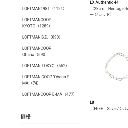
LX Authentic 44
LOFTMAN1981
（1121）
（28cm Heritage 
ージレッド）
LOFTMANCOOP
KYOTO
（1289）
LOFTMAN B.D.
（890）
LOFTMANCOOP
Ohana
（690）
LOFTMAN TOKYO
（552）
LOFTMAN COOP 'Ohana E-
MA
（74）
LOFTMANCOOP E-MA
（477）
Lit
（FREE Silver/シ
価格