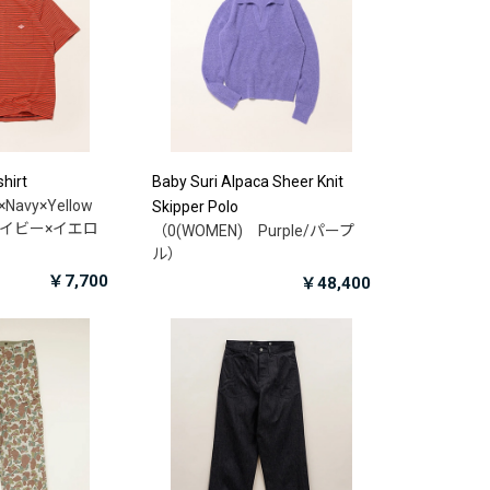
hirt
Baby Suri Alpaca Sheer Knit
Navy×Yellow
Skipper Polo
×ネイビー×イエロ
（0(WOMEN) Purple/パープ
ル）
￥7,700
￥48,400