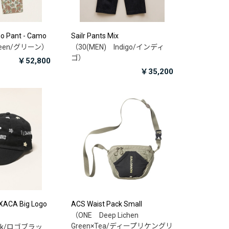
go Pant - Camo
Sailr Pants Mix
reen/グリーン）
（30(MEN) Indigo/インディ
ゴ）
￥52,800
￥35,200
ACA Big Logo
ACS Waist Pack Small
（ONE Deep Lichen
Green×Tea/ディープリケングリ
ack/ロゴブラッ