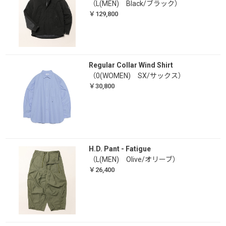
（L(MEN) Black/ブラック）
￥129,800
Regular Collar Wind Shirt
（0(WOMEN) SX/サックス）
￥30,800
H.D. Pant - Fatigue
（L(MEN) Olive/オリーブ）
￥26,400