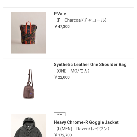
P.Vale
（F Charcoal/チャコール）
￥47,300
Synthetic Leather One Shoulder Bag
（ONE MO/モカ）
￥22,000
Heavy Chrome-R Goggle Jacket
（L(MEN) Raven/レイヴン）
￥172,700