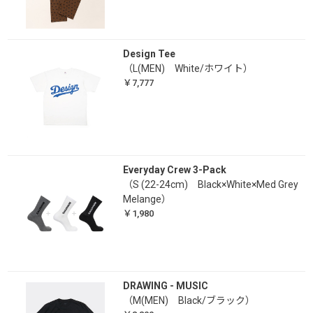
Design Tee
（L(MEN) White/ホワイト）
￥7,777
Everyday Crew 3-Pack
（S (22-24cm) Black×White×Med Grey
Melange）
￥1,980
DRAWING - MUSIC
（M(MEN) Black/ブラック）