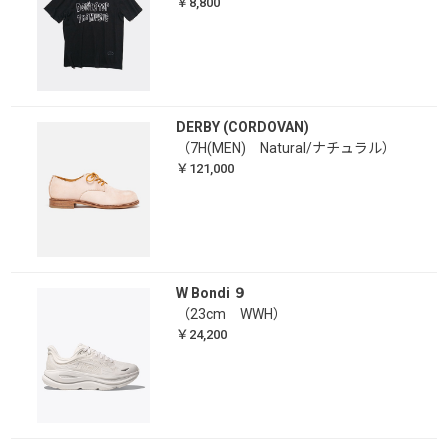
￥8,800
DERBY (CORDOVAN)
（7H(MEN) Natural/ナチュラル）
￥121,000
W Bondi ９
（23cm WWH）
￥24,200