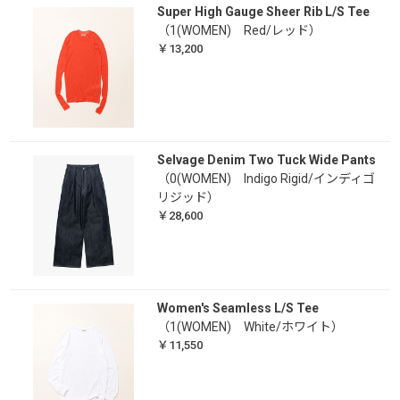
Super High Gauge Sheer Rib L/S Tee
（1(WOMEN) Red/レッド）
￥13,200
Selvage Denim Two Tuck Wide Pants
（0(WOMEN) Indigo Rigid/インディゴ
リジッド）
￥28,600
Women's Seamless L/S Tee
（1(WOMEN) White/ホワイト）
￥11,550