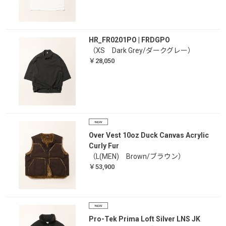
HR_FR0201PO | FRDGPO
（XS Dark Grey/ダークグレー）
￥28,050
Over Vest 10oz Duck Canvas Acrylic
Curly Fur
（L(MEN) Brown/ブラウン）
￥53,900
Pro-Tek Prima Loft Silver LNS JK