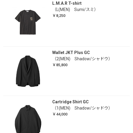
L.M.A.R T-shirt
（L(MEN) Sumi/スミ）
￥8,250
Wallet JKT Plus GC
（2(MEN) Shadow/シャドウ）
￥85,800
Cartridge Shirt GC
（1(MEN) Shadow/シャドウ）
￥44,000