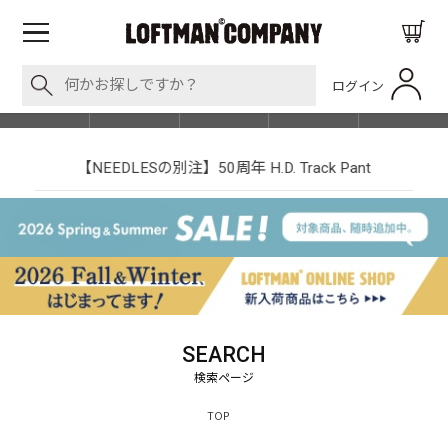
ログイン
BLOG
ITEM
BRAND
EVENT
SHOP LIST
【NEEDLESの別注】50周年 H.D. Track Pant
SEARCH
TOP