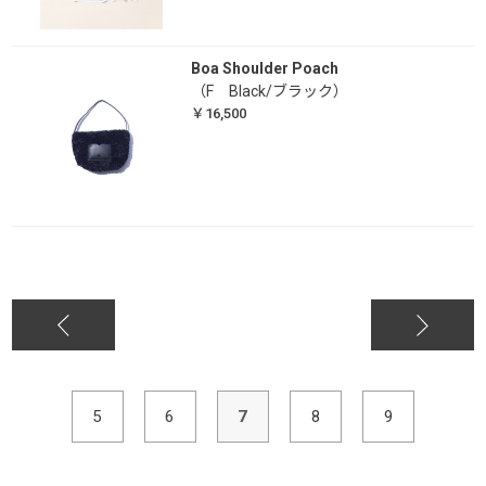
Boa Shoulder Poach
（F Black/ブラック）
￥16,500
5
6
7
8
9