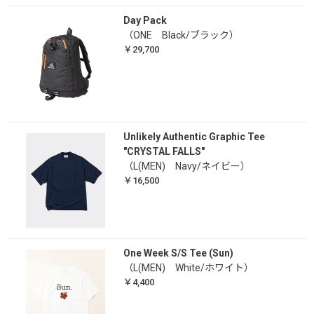
Day Pack
（ONE Black/ブラック）
￥29,700
Unlikely Authentic Graphic Tee
"CRYSTAL FALLS"
（L(MEN) Navy/ネイビー）
￥16,500
One Week S/S Tee (Sun)
（L(MEN) White/ホワイト）
￥4,400