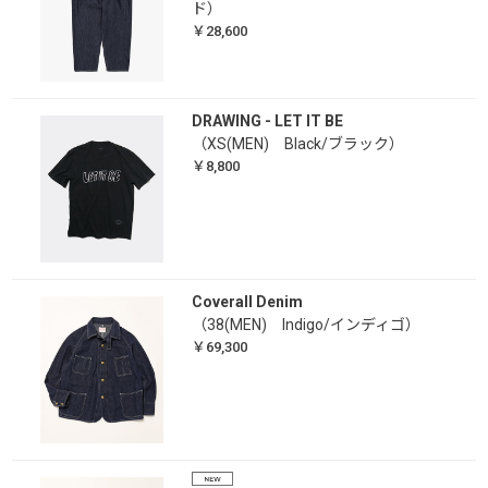
ド）
￥28,600
DRAWING - LET IT BE
（XS(MEN) Black/ブラック）
￥8,800
Coverall Denim
（38(MEN) Indigo/インディゴ）
￥69,300