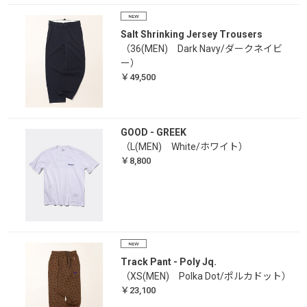
Salt Shrinking Jersey Trousers
（36(MEN) Dark Navy/ダークネイビ
ー）
￥49,500
GOOD - GREEK
（L(MEN) White/ホワイト）
￥8,800
Track Pant - Poly Jq.
（XS(MEN) Polka Dot/ポルカドット）
￥23,100