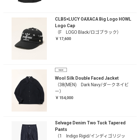
CLBS×LUCY OAXACA Big Logo HOWL
Logo Cap
（F LOGO Black/ロゴブラック）
￥17,600
Wool Silk Double Faced Jacket
（38(MEN) Dark Navy/ダークネイビ
ー）
￥154,000
Selvage Denim Two Tuck Tapered
Pants
（1 Indigo Rigid/インディゴリジッ