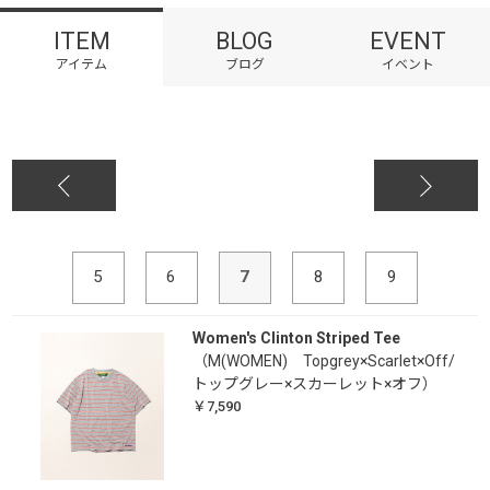
ITEM
BLOG
EVENT
5
6
7
8
9
Women's Clinton Striped Tee
（M(WOMEN) Topgrey×Scarlet×Off/
トップグレー×スカーレット×オフ）
￥7,590