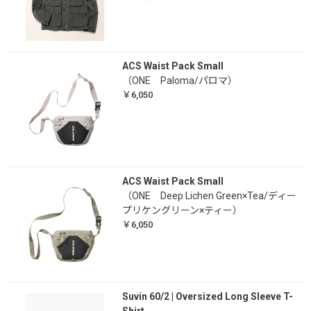
ACS Waist Pack Small
（ONE Paloma/パロマ）
￥6,050
ACS Waist Pack Small
（ONE Deep Lichen Green×Tea/ディー
プリケングリーン×ティー）
￥6,050
Suvin 60/2 | Oversized Long Sleeve T-
Shirt