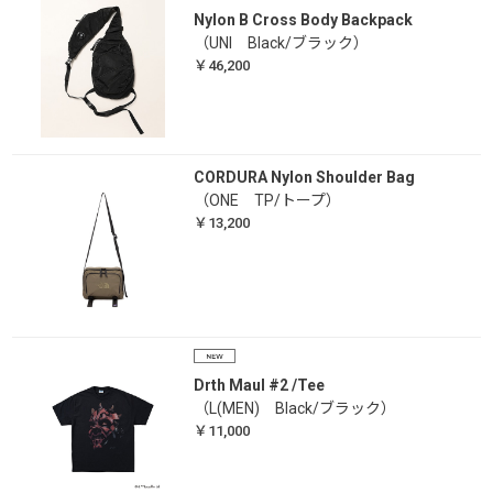
Nylon B Cross Body Backpack
（UNI Black/ブラック）
￥46,200
CORDURA Nylon Shoulder Bag
（ONE TP/トープ）
￥13,200
Drth Maul #2 /Tee
（L(MEN) Black/ブラック）
￥11,000