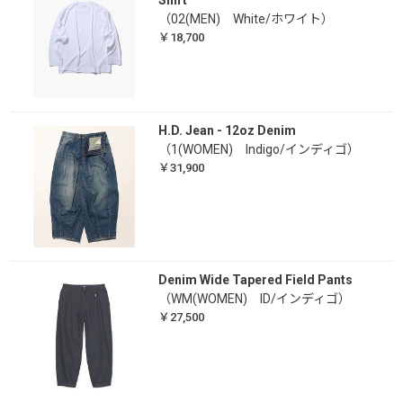
（02(MEN) White/ホワイト）
￥18,700
H.D. Jean - 12oz Denim
（1(WOMEN) Indigo/インディゴ）
￥31,900
Denim Wide Tapered Field Pants
（WM(WOMEN) ID/インディゴ）
￥27,500