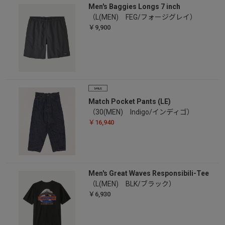
Men's Baggies Longs 7 inch
（L(MEN) FEG/フォージグレイ）
￥9,900
Match Pocket Pants (LE)
（30(MEN) Indigo/インディゴ）
￥16,940
Men's Great Waves Responsibili-Tee
（L(MEN) BLK/ブラック）
￥6,930