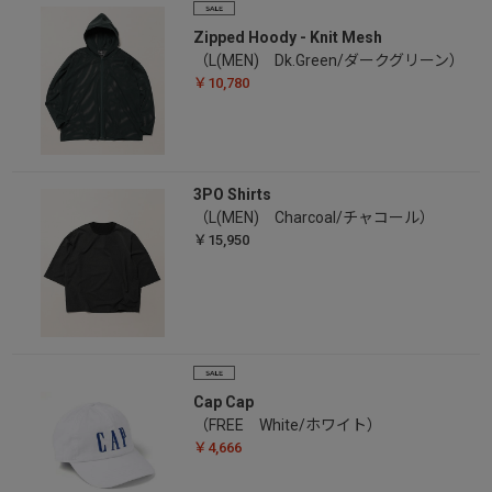
Zipped Hoody - Knit Mesh
（L(MEN) Dk.Green/ダークグリーン）
￥10,780
3PO Shirts
（L(MEN) Charcoal/チャコール）
￥15,950
Cap Cap
（FREE White/ホワイト）
￥4,666