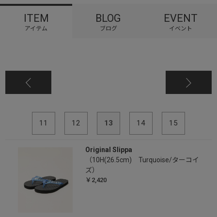
ITEM
BLOG
EVENT
11
12
13
14
15
Original Slippa
（10H(26.5cm) Turquoise/ターコイ
ズ）
￥2,420