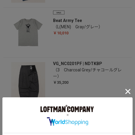
Beat Army Tee
（L(MEN) Gray/グレー）
￥10,010
VG_NC0201PF | NDTKBP
（3 Charcoal Grey/チャコールグレ
ー）
￥35,200
Men's Boardshort Logo Pocket
Responsibili-Tee
（L(MEN) BLSG/ブルーセージ）
￥6,930