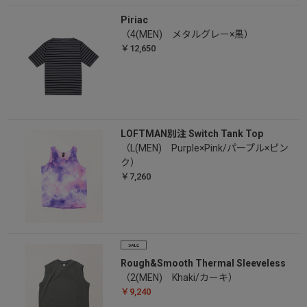
Piriac
（4(MEN) メタルグレー×黒）
￥12,650
LOFTMAN別注 Switch Tank Top
（L(MEN) Purple×Pink/パープル×ピン
ク）
￥7,260
Rough&Smooth Thermal Sleeveless
（2(MEN) Khaki/カーキ）
￥9,240