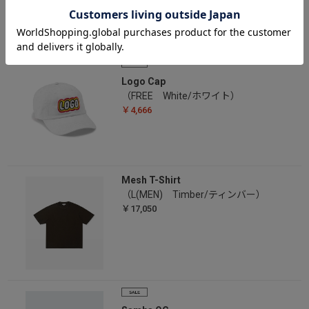
Logo Cap
（FREE White/ホワイト）
￥4,666
Mesh T-Shirt
（L(MEN) Timber/ティンバー）
￥17,050