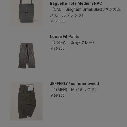
Baguette Tote Medium PVC
（ONE Gingham Small Black/ギンガム
スモールブラック）
￥17,600
Loose Fit Pants
（O.S.F.A. Gray/グレー）
￥36,300
JEFFERLY / summer tweed
（1(MEN) Mix/ミックス）
￥69,300