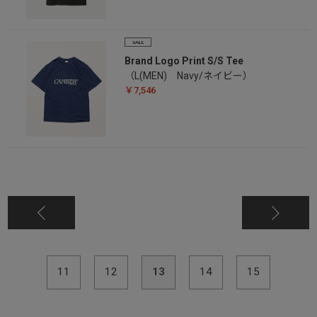
Brand Logo Print S/S Tee
（L(MEN) Navy/ネイビー）
￥7,546
11
12
13
14
15