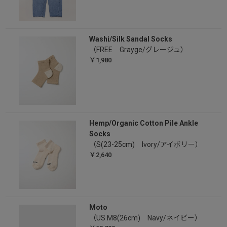
Washi/Silk Sandal Socks
（FREE Grayge/グレージュ）
￥1,980
Hemp/Organic Cotton Pile Ankle
Socks
（S(23-25cm) Ivory/アイボリー）
￥2,640
Moto
（US M8(26cm) Navy/ネイビー）