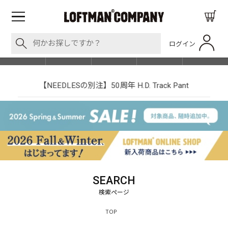
ログイン
BLOG
ITEM
BRAND
EVENT
SHOP LIST
【NEEDLESの別注】50周年 H.D. Track Pant
SEARCH
TOP