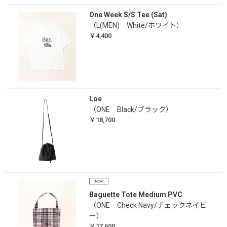
One Week S/S Tee (Sat)
（L(MEN) White/ホワイト）
￥4,400
Loe
（ONE Black/ブラック）
￥18,700
Baguette Tote Medium PVC
（ONE Check Navy/チェックネイビ
ー）
￥17,600