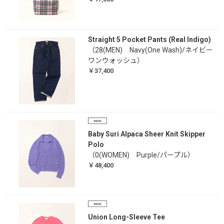
Straight 5 Pocket Pants (Real Indigo)
（28(MEN) Navy(One Wash)/ネイビー
ワンウォッシュ）
￥37,400
Baby Suri Alpaca Sheer Knit Skipper
Polo
（0(WOMEN) Purple/パープル）
￥48,400
Union Long-Sleeve Tee