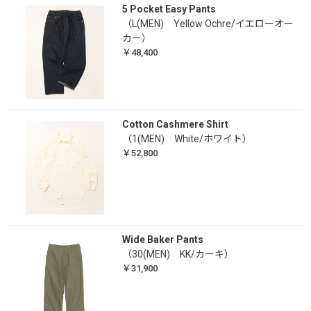
5 Pocket Easy Pants
（L(MEN) Yellow Ochre/イエローオー
カー）
￥48,400
Cotton Cashmere Shirt
（1(MEN) White/ホワイト）
￥52,800
Wide Baker Pants
（30(MEN) KK/カーキ）
￥31,900