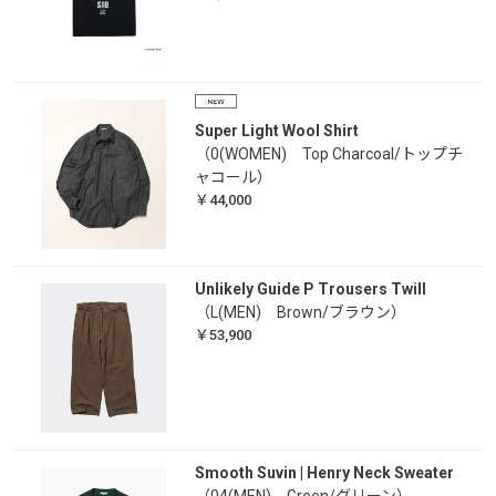
Super Light Wool Shirt
（0(WOMEN) Top Charcoal/トップチ
ャコール）
￥44,000
Unlikely Guide P Trousers Twill
（L(MEN) Brown/ブラウン）
￥53,900
Smooth Suvin | Henry Neck Sweater
（04(MEN) Green/グリーン）