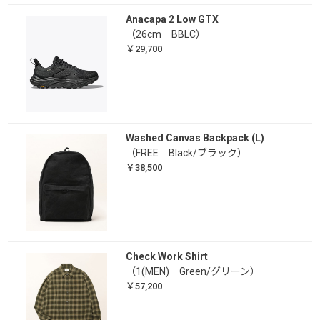
Anacapa 2 Low GTX
（26cm BBLC）
￥29,700
Washed Canvas Backpack (L)
（FREE Black/ブラック）
￥38,500
Check Work Shirt
（1(MEN) Green/グリーン）
￥57,200