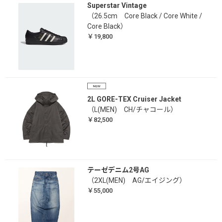
Superstar Vintage
（26.5cm Core Black / Core White /
Core Black）
￥19,800
2L GORE-TEX Cruiser Jacket
（L(MEN) CH/チャコール）
￥82,500
テーゼデニム2号AG
（2XL(MEN) AG/エイジング）
￥55,000