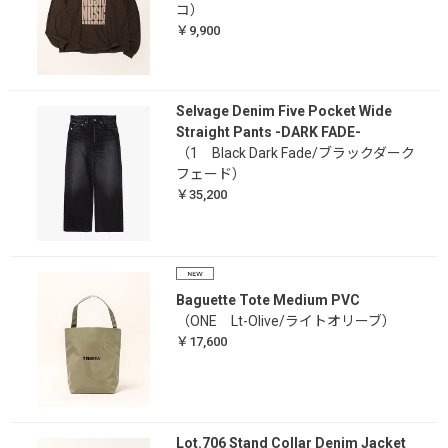
コ）
￥9,900
Selvage Denim Five Pocket Wide
Straight Pants -DARK FADE-
（1 Black Dark Fade/ブラックダーク
フェード）
￥35,200
Baguette Tote Medium PVC
（ONE Lt-Olive/ライトオリーブ）
￥17,600
Lot.706 Stand Collar Denim Jacket