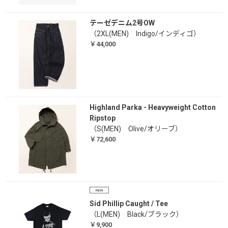
テーゼデニム2号OW
（2XL(MEN) Indigo/インディゴ）
￥44,000
Highland Parka - Heavyweight Cotton
Ripstop
（S(MEN) Olive/オリーブ）
￥72,600
Sid Phillip Caught / Tee
（L(MEN) Black/ブラック）
￥9,900