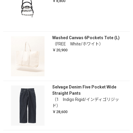
￥8,800
Washed Canvas 6Pockets Tote (L)
（FREE White/ホワイト）
￥20,900
Selvage Denim Five Pocket Wide
Straight Pants
（1 Indigo Rigid/インディゴリジッ
ド）
￥28,600