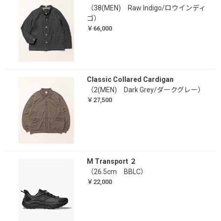
（38(MEN) Raw Indigo/ロウインディ
ゴ）
￥66,000
Classic Collared Cardigan
（2(MEN) Dark Grey/ダークグレー）
￥27,500
M Transport ２
（26.5cm BBLC）
￥22,000