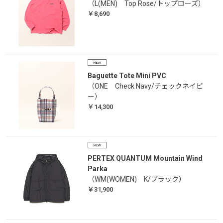
（L(MEN) Top Rose/トップローズ）
￥8,690
Baguette Tote Mini PVC
（ONE Check Navy/チェックネイビ
ー）
￥14,300
PERTEX QUANTUM Mountain Wind
Parka
（WM(WOMEN) K/ブラック）
￥31,900