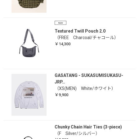
Textured Twill Pouch 2.0
（FREE Charcoal/チャコール）
￥14,300
GASATANG - SUKASUMISUKASU-
JRP…
（XS(MEN) White/ホワイト）
￥9,900
Chunky Chain Hair Ties (3-piece)
（F Silver/シルバー）