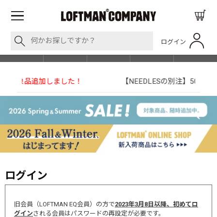
ログイン
BLOG
ITEM
BRAND
EVENT
SHOP LIST
【NEEDLESの別注】50周年 H.D. Track Pant
ログイン
旧会員（LOFTMAN EQ会員）の方で
2023年3月8日以降、初めてロ
グイン
される会員はパスワードの再設定が必要です。