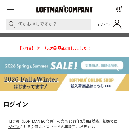
ログイン
BLOG
ITEM
BRAND
EVENT
SHOP LIST
！
【NEEDLESの別注】50周年 H.D. Track Pant
ログイン
旧会員（LOFTMAN EQ会員）の方で
2023年3月8日以降、初めてロ
グイン
される会員はパスワードの再設定が必要です。