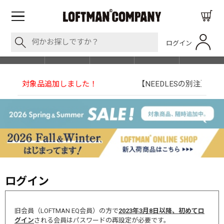
ログイン
BLOG
ITEM
BRAND
EVENT
SHOP LIST
【NEEDLESの別注】50周年 H.D. Track Pant
ログイン
旧会員（LOFTMAN EQ会員）の方で
2023年3月8日以降、初めてロ
グイン
される会員はパスワードの再設定が必要です。