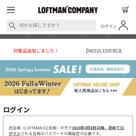
ログイン
BLOG
ITEM
BRAND
EVENT
SHOP LIST
【NEEDLESの別注】50周年 H.D. Track Pant
ログイン
旧会員（LOFTMAN EQ会員）の方で
2023年3月8日以降、初めてロ
グイン
される会員はパスワードの再設定が必要です。